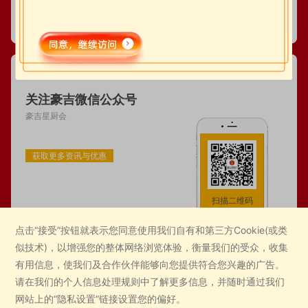
关注豪吉微信公众号
豪吉星厨会
获取更多资讯与优惠
扫描二维码
点击“接受”按钮就表示您同意使用我们自有和第三方Cookie(或类
似技术)，以增强您的整体网络浏览体验，衡量我们的受众，收集
有用信息，使我们及合作伙伴能够向您提供符合您兴趣的广告。
请在我们的个人信息处理规则中了解更多信息，并随时通过我们
隐私政策
|
法律条款
分享到
网站上的“隐私设置”链接设置您的偏好。
版权所有 © 四川豪吉食品有限公司
备案号：蜀ICP备17012056号-5